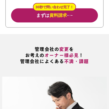
30秒で問い合わせ完了！
まずは
資料請求
管理会社の
変更
を
お考えの
オーナー様必見
！
管理会社によくある
不満・課題