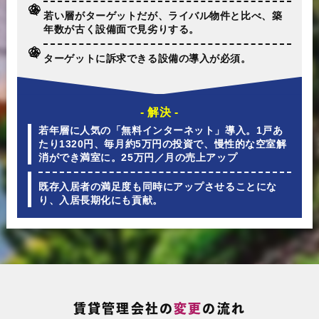
若い層がターゲットだが、ライバル物件と比べ、築
年数が古く設備面で見劣りする。
ターゲットに訴求できる設備の導入が必須。
- 解決 -
若年層に人気の「無料インターネット」導入。1戸あ
たり1320円、毎月約5万円の投資で、慢性的な空室解
消ができ満室に。25万円／月の売上アップ
既存入居者の満足度も同時にアップさせることにな
り、入居長期化にも貢献。
賃貸管理会社の
変更
の流れ