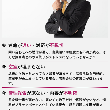
連絡が
遅い
・対応が
不親切
問い合わせへの返信が遅く、言葉遣いや態度にも不満が残る。そ
んな担当者とのやり取りがストレスになっていませんか？
空室
が埋まらない
退去から数ヶ月たっても入居者が決まらず、広告活動も消極的。
空室率が高止まりしている場合、管理会社の営業力が疑われま
す。
管理報告
が来ない・内容が
不明確
月次報告書が届かない、届いても数字だけで解説がないなど、情
報がブラックボックス化している場合、経営判断に支障が出ま
す。