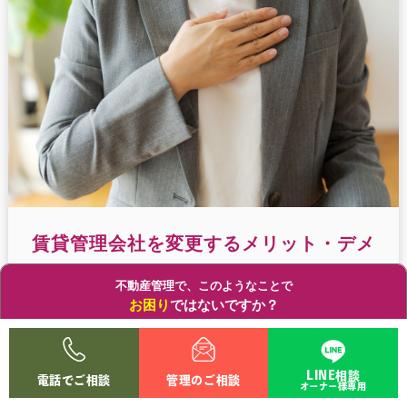
賃貸管理会社を変更するメリット・デメ
リット
不動産管理で、このようなことで
お困り
ではないですか？
「今の管理会社に不満はあるが、変更手続きが面倒
で躊躇している」「入居者に迷惑がかかるのではと
空室に困っている
不安」というオーナー様は少なくありません。
LINE相談
電話でご相談
管理のご相談
確かに管理会社の変更には一時的な手間という「デ
管理会社、担当者の対応に不満がある
オーナー様専用