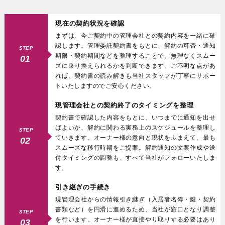
現在の契約状況を確認
まずは、今ご契約中の管理会社との契約内容を一緒に確
認します。管理委託契約書をもとに、解約の可否・通知
STEP
期限・契約期間などを整理することで、無理なくスムー
01
ズに乗り換えられるかを判断できます。ご不明な点があ
れば、契約書の読み解きも当社スタッフが丁寧にサポー
トいたしますのでご安心ください。
現管理会社との契約終了のタイミングを整理
契約書で確認した内容をもとに、いつまでに通知を出せ
ばよいか、解約に関わる実務上のスケジュールを整理し
STEP
ていきます。オーナー様の意向と現状をふまえて、最も
02
スムーズな移行時期をご提案。解約通知の文案作成や送
付タイミングの調整も、すべて当社がフォローいたしま
す。
引き継ぎの手続き
現管理会社からの情報引き継ぎ（入居者名簿・鍵・契約
書類など）を円滑に進めるため、当社が窓口となり調整
STEP
を行います。オーナー様が直接やり取りする必要はあり
03