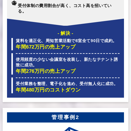
受付体制の費用割合が高く、コスト高を招いてい
る。
- 解決 -
賃料を適正化、周知営業活動で8室全て90日で成約。
年間672万円の売上アップ
使用頻度の少ない会議室を改装し、新たなテナント誘
致に成功。
年間276万円の売上アップ
受付業務を整理、電子化を進め、受付無人化に成功。
年間480万円のコストダウン
管理事例2