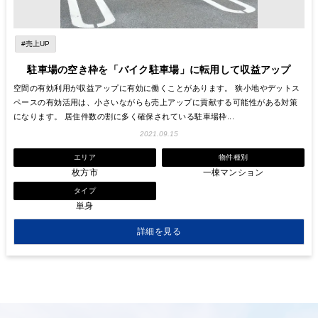
#売上UP
駐車場の空き枠を「バイク駐車場」に転用して収益アップ
空間の有効利用が収益アップに有効に働くことがあります。 狭小地やデットス
ペースの有効活用は、小さいながらも売上アップに貢献する可能性がある対策
になります。 居住件数の割に多く確保されている駐車場枠...
2021.09.15
エリア
物件種別
枚方市
一棟マンション
タイプ
単身
詳細を見る