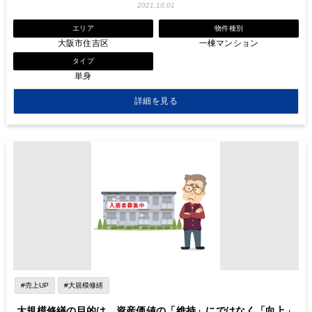
2021.10.01
エリア
物件種別
大阪市住吉区
一棟マンション
タイプ
単身
詳細を見る
#売上UP
#大規模修繕
大規模修繕の目的は、資産価値の「維持」にではなく「向上」