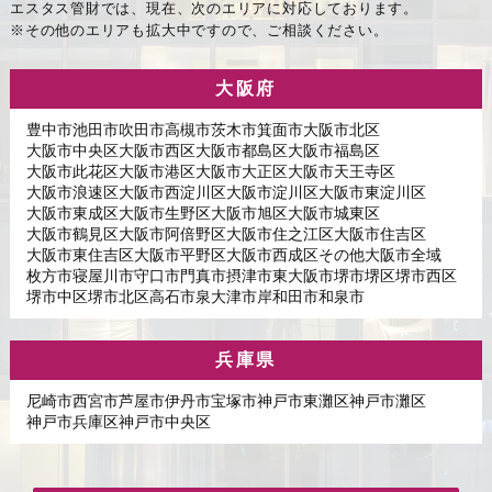
エスタス管財では、現在、次のエリアに対応しております。
※その他のエリアも拡大中ですので、ご相談ください。
大阪府
豊中市
池田市
吹田市
高槻市
茨木市
箕面市
大阪市北区
大阪市中央区
大阪市西区
大阪市都島区
大阪市福島区
大阪市此花区
大阪市港区
大阪市大正区
大阪市天王寺区
大阪市浪速区
大阪市西淀川区
大阪市淀川区
大阪市東淀川区
大阪市東成区
大阪市生野区
大阪市旭区
大阪市城東区
大阪市鶴見区
大阪市阿倍野区
大阪市住之江区
大阪市住吉区
大阪市東住吉区
大阪市平野区
大阪市西成区
その他大阪市全域
枚方市
寝屋川市
守口市
門真市
摂津市
東大阪市
堺市堺区
堺市西区
堺市中区
堺市北区
高石市
泉大津市
岸和田市
和泉市
兵庫県
尼崎市
西宮市
芦屋市
伊丹市
宝塚市
神戸市東灘区
神戸市灘区
神戸市兵庫区
神戸市中央区