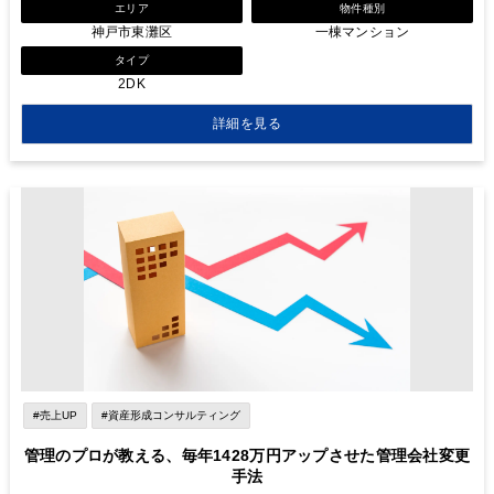
エリア
物件種別
神戸市東灘区
一棟マンション
タイプ
2DK
詳細を見る
#売上UP
#資産形成コンサルティング
管理のプロが教える、毎年1428万円アップさせた管理会社変更
手法