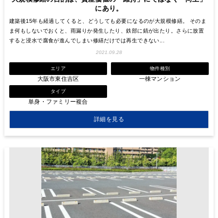
にあり。
建築後15年も経過してくると、どうしても必要になるのが大規模修繕。 そのま
ま何もしないでおくと、雨漏りか発生したり、鉄部に錆が出たり。さらに放置
すると浸水で腐食が進んでしまい修繕だけでは再生できない...
2021.09.28
エリア
物件種別
大阪市東住吉区
一棟マンション
タイプ
単身・ファミリー複合
詳細を見る