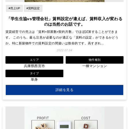
#売上UP
#賃料設定
「学生生協vs管理会社」賃料設定が違えば、賃料収入が変わる
のは当然のお話です。
賃貸経営での売上は「賃料×部屋数×契約月数」でほぼ試算することができま
す。 このうち、最も注意が必要なのが適正な「賃料の設定」ができるかどう
か。特に新築物件での賃料設定の間違いは致命的です。高すぎれ...
2022.07.04
エリア
物件種別
兵庫県西宮市
一棟マンション
タイプ
単身
詳細を見る