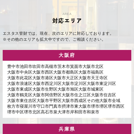
AREA
対応エリア
エスタス管財では、現在、次のエリアに対応しております。
※その他のエリアも拡大中ですので、ご相談ください。
大阪府
豊中市
池田市
吹田市
高槻市
茨木市
箕面市
大阪市北区
大阪市中央区
大阪市西区
大阪市都島区
大阪市福島区
大阪市此花区
大阪市港区
大阪市大正区
大阪市天王寺区
大阪市浪速区
大阪市西淀川区
大阪市淀川区
大阪市東淀川区
大阪市東成区
大阪市生野区
大阪市旭区
大阪市城東区
大阪市鶴見区
大阪市阿倍野区
大阪市住之江区
大阪市住吉区
大阪市東住吉区
大阪市平野区
大阪市西成区
その他大阪市全域
枚方市
寝屋川市
守口市
門真市
摂津市
東大阪市
堺市堺区
堺市西区
堺市中区
堺市北区
高石市
泉大津市
岸和田市
和泉市
兵庫県