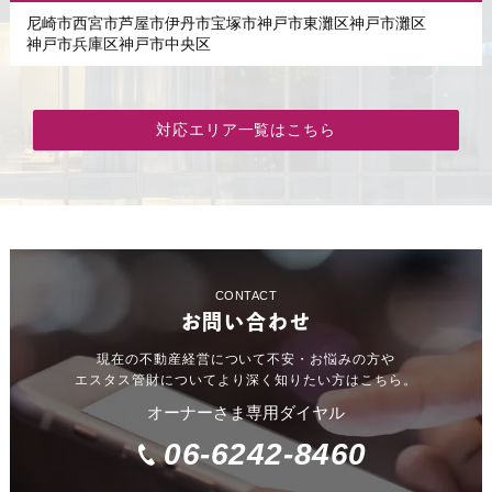
尼崎市
西宮市
芦屋市
伊丹市
宝塚市
神戸市東灘区
神戸市灘区
神戸市兵庫区
神戸市中央区
対応エリア一覧はこちら
CONTACT
お問い合わせ
現在の不動産経営について不安・お悩みの方や
エスタス管財についてより深く知りたい方はこちら。
オーナーさま専用ダイヤル
06-6242-8460