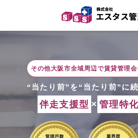
その他大阪市全域周辺で賃貸管理
会
“当たり前”を“当たり前”
に
伴走支援型
×
管理特