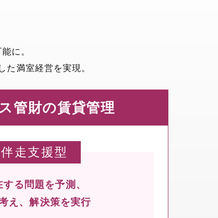
？
可能に。
した満室経営を実現。
ス管財の賃貸管理
伴走支援型
在する問題を予測、
考え、解決策を実行