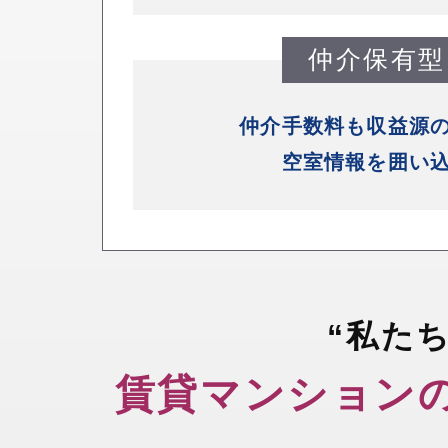
仲介保有型
仲介手数料も収益源
空室情報を囲い
“私た
賃貸マンション