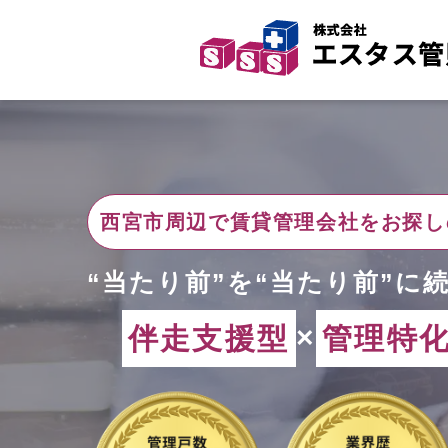
西宮市周辺で賃貸管理
会社をお探し
“当たり前”を“当たり前”
に
伴走支援型
×
管理特