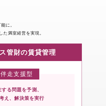
？
可能に。
した満室経営を実現。
ス管財の賃貸管理
伴走支援型
在する問題を予測、
考え、解決策を実行