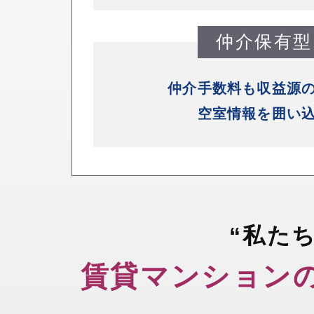
仲介保有型
仲介手数料も収益源
空室情報を囲い
“私た
賃貸マンション