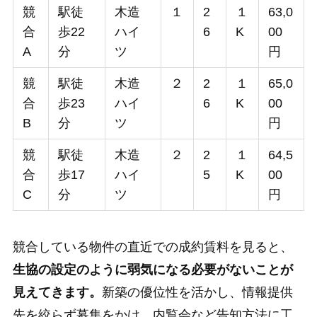
競
駅徒
木造
１
2
１
63,0
合
歩22
ハイ
6
K
00
A
分
ツ
円
競
駅徒
木造
２
2
１
65,0
合
歩23
ハイ
6
K
00
B
分
ツ
円
競
駅徒
木造
２
2
１
64,5
合
歩17
ハイ
5
K
00
C
分
ツ
円
競合している物件の直近での成約賃料を見ると、
生協の設定のように弱気になる必要がないことが
見えてきます。
新築の優位性を活かし、情報提供
先を絞らず募集をかけ、内覧会など告知方法に工