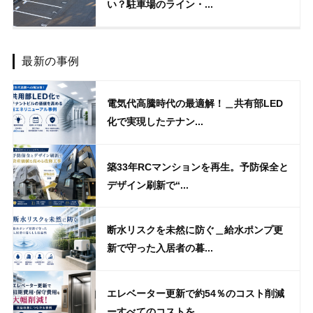
い？駐車場のライン・...
最新の事例
電気代高騰時代の最適解！＿共有部LED
化で実現したテナン...
築33年RCマンションを再生。予防保全と
デザイン刷新で“...
断水リスクを未然に防ぐ＿給水ポンプ更
新で守った入居者の暮...
エレベーター更新で約54％のコスト削減
ーすべてのコストを...