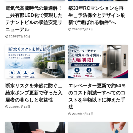
電気代高騰時代の最適解！
築33年RCマンションを再
＿共有部LED化で実現した
生＿予防保全とデザイン刷
テナントビルの収益安定リ
新で“選ばれる物件”へ
ニューアル
2026年7月17日
2026年7月20日
断水リスクを未然に防ぐ＿
エレベーター更新で約54％
給水ポンプ更新で守った入
のコスト削減ーすべてのコ
居者の暮らしと収益性
ストを半額以下に抑えた手
法
2026年7月13日
2026年7月11日