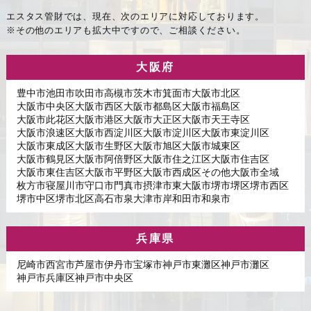
エスタス管財では、現在、次のエリアに対応しております。
※その他のエリアも拡大中ですので、ご相談ください。
大阪府
豊中市
池田市
吹田市
高槻市
茨木市
箕面市
大阪市北区
大阪市中央区
大阪市西区
大阪市都島区
大阪市福島区
大阪市此花区
大阪市港区
大阪市大正区
大阪市天王寺区
大阪市浪速区
大阪市西淀川区
大阪市淀川区
大阪市東淀川区
大阪市東成区
大阪市生野区
大阪市旭区
大阪市城東区
大阪市鶴見区
大阪市阿倍野区
大阪市住之江区
大阪市住吉区
大阪市東住吉区
大阪市平野区
大阪市西成区
その他大阪市全域
枚方市
寝屋川市
守口市
門真市
摂津市
東大阪市
堺市堺区
堺市西区
堺市中区
堺市北区
高石市
泉大津市
岸和田市
和泉市
兵庫県
尼崎市
西宮市
芦屋市
伊丹市
宝塚市
神戸市東灘区
神戸市灘区
神戸市兵庫区
神戸市中央区