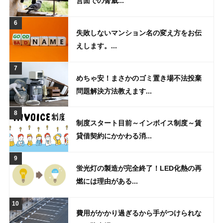
営面での脅威...
失敗しないマンション名の変え方をお伝
えします。...
めちゃ安！まさかのゴミ置き場不法投棄
問題解決方法教えます...
制度スタート目前～インボイス制度～賃
貸借契約にかかわる消...
蛍光灯の製造が完全終了！LED化熱の再
燃には理由がある...
費用がかかり過ぎるから手がつけられな