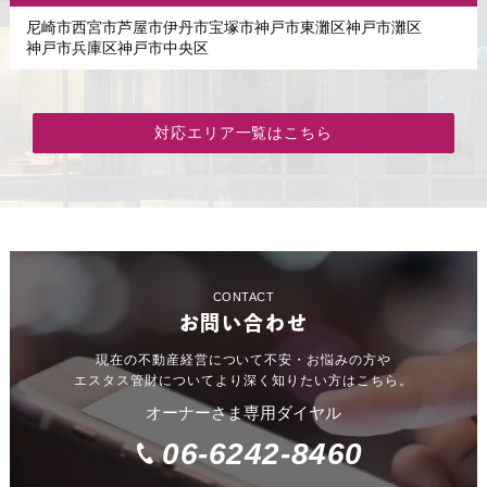
尼崎市
西宮市
芦屋市
伊丹市
宝塚市
神戸市東灘区
神戸市灘区
神戸市兵庫区
神戸市中央区
対応エリア一覧はこちら
CONTACT
お問い合わせ
現在の不動産経営について不安・お悩みの方や
エスタス管財についてより深く知りたい方はこちら。
オーナーさま専用ダイヤル
06-6242-8460