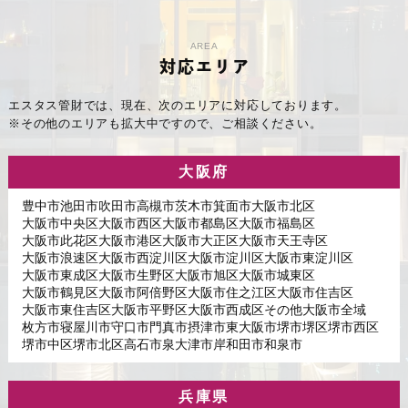
AREA
対応エリア
エスタス管財では、現在、次のエリアに対応しております。
※その他のエリアも拡大中ですので、ご相談ください。
大阪府
豊中市
池田市
吹田市
高槻市
茨木市
箕面市
大阪市北区
大阪市中央区
大阪市西区
大阪市都島区
大阪市福島区
大阪市此花区
大阪市港区
大阪市大正区
大阪市天王寺区
大阪市浪速区
大阪市西淀川区
大阪市淀川区
大阪市東淀川区
大阪市東成区
大阪市生野区
大阪市旭区
大阪市城東区
大阪市鶴見区
大阪市阿倍野区
大阪市住之江区
大阪市住吉区
大阪市東住吉区
大阪市平野区
大阪市西成区
その他大阪市全域
枚方市
寝屋川市
守口市
門真市
摂津市
東大阪市
堺市堺区
堺市西区
堺市中区
堺市北区
高石市
泉大津市
岸和田市
和泉市
兵庫県