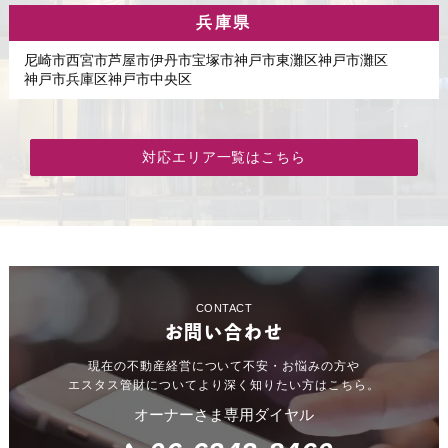
兵庫県
尼崎市
西宮市
芦屋市
伊丹市
宝塚市
神戸市東灘区
神戸市灘区
神戸市兵庫区
神戸市中央区
対応エリア一覧はこちら
CONTACT
お問い合わせ
現在の不動産経営について不安・お悩みの方や
エスタス管財についてより深く知りたい方はこちら。
オーナーさま専用ダイヤル