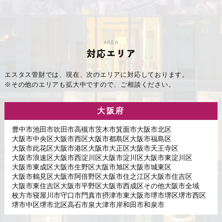
AREA
対応エリア
エスタス管財では、現在、次のエリアに対応しております。
※その他のエリアも拡大中ですので、ご相談ください。
大阪府
豊中市
池田市
吹田市
高槻市
茨木市
箕面市
大阪市北区
大阪市中央区
大阪市西区
大阪市都島区
大阪市福島区
大阪市此花区
大阪市港区
大阪市大正区
大阪市天王寺区
大阪市浪速区
大阪市西淀川区
大阪市淀川区
大阪市東淀川区
大阪市東成区
大阪市生野区
大阪市旭区
大阪市城東区
大阪市鶴見区
大阪市阿倍野区
大阪市住之江区
大阪市住吉区
大阪市東住吉区
大阪市平野区
大阪市西成区
その他大阪市全域
枚方市
寝屋川市
守口市
門真市
摂津市
東大阪市
堺市堺区
堺市西区
堺市中区
堺市北区
高石市
泉大津市
岸和田市
和泉市