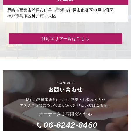
尼崎市
西宮市
芦屋市
伊丹市
宝塚市
神戸市東灘区
神戸市灘区
神戸市兵庫区
神戸市中央区
対応エリア一覧はこちら
CONTACT
お問い合わせ
現在の不動産経営について不安・お悩みの方や
エスタス管財についてより深く知りたい方はこちら。
オーナーさま専用ダイヤル
06-6242-8460