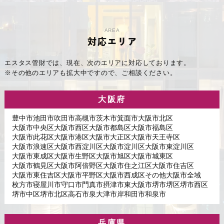
AREA
対応エリア
エスタス管財では、現在、次のエリアに対応しております。
※その他のエリアも拡大中ですので、ご相談ください。
大阪府
豊中市
池田市
吹田市
高槻市
茨木市
箕面市
大阪市北区
大阪市中央区
大阪市西区
大阪市都島区
大阪市福島区
大阪市此花区
大阪市港区
大阪市大正区
大阪市天王寺区
大阪市浪速区
大阪市西淀川区
大阪市淀川区
大阪市東淀川区
大阪市東成区
大阪市生野区
大阪市旭区
大阪市城東区
大阪市鶴見区
大阪市阿倍野区
大阪市住之江区
大阪市住吉区
大阪市東住吉区
大阪市平野区
大阪市西成区
その他大阪市全域
枚方市
寝屋川市
守口市
門真市
摂津市
東大阪市
堺市堺区
堺市西区
堺市中区
堺市北区
高石市
泉大津市
岸和田市
和泉市
兵庫県