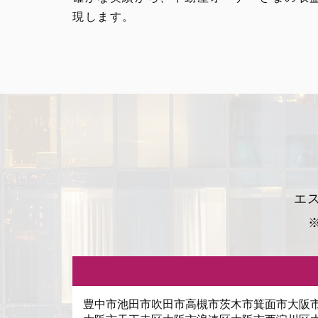
現します。
エ
豊中市
池田市
吹田市
高槻市
茨木市
箕面市
大阪