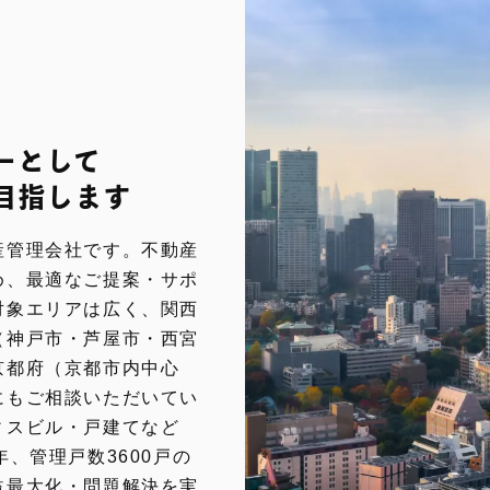
ーとして
目指します
産管理会社です。不動産
め、最適なご提案・サポ
対象エリアは広く、関西
（神戸市・芦屋市・西宮
京都府（京都市内中心
にもご相談いただいてい
ィスビル・戸建てなど
、管理戸数3600戸の
益最大化・問題解決を実