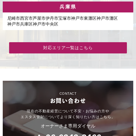
兵庫県
尼崎市
西宮市
芦屋市
伊丹市
宝塚市
神戸市東灘区
神戸市灘区
神戸市兵庫区
神戸市中央区
対応エリア一覧はこちら
CONTACT
お問い合わせ
現在の不動産経営について不安・お悩みの方や
エスタス管財についてより深く知りたい方はこちら。
オーナーさま専用ダイヤル