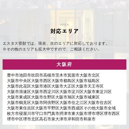
AREA
対応エリア
エスタス管財では、現在、次のエリアに対応しております。
※その他のエリアも拡大中ですので、ご相談ください。
大阪府
豊中市
池田市
吹田市
高槻市
茨木市
箕面市
大阪市北区
大阪市中央区
大阪市西区
大阪市都島区
大阪市福島区
大阪市此花区
大阪市港区
大阪市大正区
大阪市天王寺区
大阪市浪速区
大阪市西淀川区
大阪市淀川区
大阪市東淀川区
大阪市東成区
大阪市生野区
大阪市旭区
大阪市城東区
大阪市鶴見区
大阪市阿倍野区
大阪市住之江区
大阪市住吉区
大阪市東住吉区
大阪市平野区
大阪市西成区
その他大阪市全域
枚方市
寝屋川市
守口市
門真市
摂津市
東大阪市
堺市堺区
堺市西区
堺市中区
堺市北区
高石市
泉大津市
岸和田市
和泉市