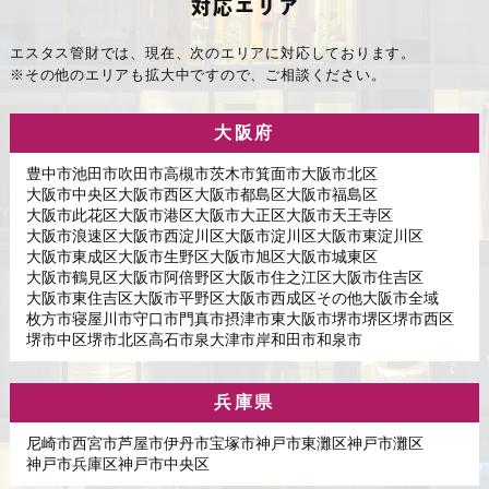
対応エリア
エスタス管財では、現在、次のエリアに対応しております。
※その他のエリアも拡大中ですので、ご相談ください。
大阪府
豊中市
池田市
吹田市
高槻市
茨木市
箕面市
大阪市北区
大阪市中央区
大阪市西区
大阪市都島区
大阪市福島区
大阪市此花区
大阪市港区
大阪市大正区
大阪市天王寺区
大阪市浪速区
大阪市西淀川区
大阪市淀川区
大阪市東淀川区
大阪市東成区
大阪市生野区
大阪市旭区
大阪市城東区
大阪市鶴見区
大阪市阿倍野区
大阪市住之江区
大阪市住吉区
大阪市東住吉区
大阪市平野区
大阪市西成区
その他大阪市全域
枚方市
寝屋川市
守口市
門真市
摂津市
東大阪市
堺市堺区
堺市西区
堺市中区
堺市北区
高石市
泉大津市
岸和田市
和泉市
兵庫県
尼崎市
西宮市
芦屋市
伊丹市
宝塚市
神戸市東灘区
神戸市灘区
神戸市兵庫区
神戸市中央区