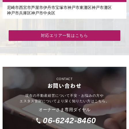
尼崎市
西宮市
芦屋市
伊丹市
宝塚市
神戸市東灘区
神戸市灘区
神戸市兵庫区
神戸市中央区
対応エリア一覧はこちら
CONTACT
お問い合わせ
現在の不動産経営について不安・お悩みの方や
エスタス管財についてより深く知りたい方はこちら。
オーナーさま専用ダイヤル
06-6242-8460