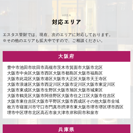
AREA
対応エリア
エスタス管財では、現在、次のエリアに対応しております。
※その他のエリアも拡大中ですので、ご相談ください。
大阪府
豊中市
池田市
吹田市
高槻市
茨木市
箕面市
大阪市北区
大阪市中央区
大阪市西区
大阪市都島区
大阪市福島区
大阪市此花区
大阪市港区
大阪市大正区
大阪市天王寺区
大阪市浪速区
大阪市西淀川区
大阪市淀川区
大阪市東淀川区
大阪市東成区
大阪市生野区
大阪市旭区
大阪市城東区
大阪市鶴見区
大阪市阿倍野区
大阪市住之江区
大阪市住吉区
大阪市東住吉区
大阪市平野区
大阪市西成区
その他大阪市全域
枚方市
寝屋川市
守口市
門真市
摂津市
東大阪市
堺市堺区
堺市西区
堺市中区
堺市北区
高石市
泉大津市
岸和田市
和泉市
兵庫県