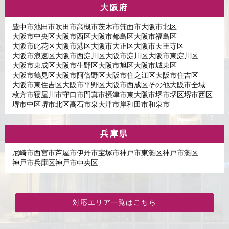
大阪府
豊中市
池田市
吹田市
高槻市
茨木市
箕面市
大阪市北区
大阪市中央区
大阪市西区
大阪市都島区
大阪市福島区
大阪市此花区
大阪市港区
大阪市大正区
大阪市天王寺区
大阪市浪速区
大阪市西淀川区
大阪市淀川区
大阪市東淀川区
大阪市東成区
大阪市生野区
大阪市旭区
大阪市城東区
大阪市鶴見区
大阪市阿倍野区
大阪市住之江区
大阪市住吉区
大阪市東住吉区
大阪市平野区
大阪市西成区
その他大阪市全域
枚方市
寝屋川市
守口市
門真市
摂津市
東大阪市
堺市堺区
堺市西区
堺市中区
堺市北区
高石市
泉大津市
岸和田市
和泉市
兵庫県
尼崎市
西宮市
芦屋市
伊丹市
宝塚市
神戸市東灘区
神戸市灘区
神戸市兵庫区
神戸市中央区
対応エリア一覧はこちら