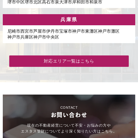
堺市中区
堺市北区
高石市
泉大津市
岸和田市
和泉市
兵庫県
尼崎市
西宮市
芦屋市
伊丹市
宝塚市
神戸市東灘区
神戸市灘区
神戸市兵庫区
神戸市中央区
対応エリア一覧はこちら
CONTACT
お問い合わせ
現在の不動産経営について不安・お悩みの方や
エスタス管財についてより深く知りたい方はこちら。