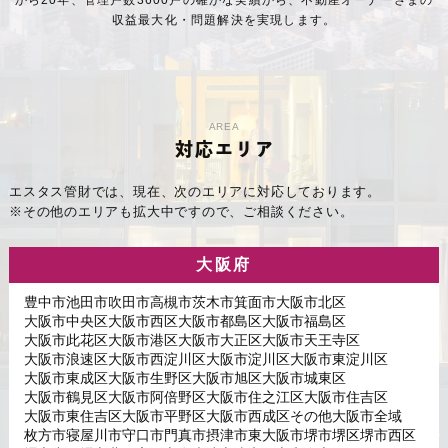
から20年、管理戸数3600戸の確かな実績から、不動産オーナーさまの
収益最大化・問題解決を実現します。
AREA
対応エリア
エスタス管財では、現在、次のエリアに対応しております。
※その他のエリアも拡大中ですので、ご相談ください。
大阪府
豊中市
池田市
吹田市
高槻市
茨木市
箕面市
大阪市北区
大阪市中央区
大阪市西区
大阪市都島区
大阪市福島区
大阪市此花区
大阪市港区
大阪市大正区
大阪市天王寺区
大阪市浪速区
大阪市西淀川区
大阪市淀川区
大阪市東淀川区
大阪市東成区
大阪市生野区
大阪市旭区
大阪市城東区
大阪市鶴見区
大阪市阿倍野区
大阪市住之江区
大阪市住吉区
大阪市東住吉区
大阪市平野区
大阪市西成区
その他大阪市全域
枚方市
寝屋川市
守口市
門真市
摂津市
東大阪市
堺市堺区
堺市西区