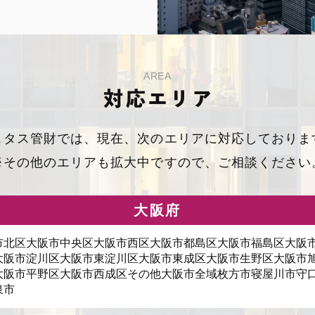
AREA
対応エリア
スタス管財では、現在、次のエリアに対応しておりま
※その他のエリアも拡大中ですので、ご相談ください
大阪府
市北区
大阪市中央区
大阪市西区
大阪市都島区
大阪市福島区
大阪
大阪市淀川区
大阪市東淀川区
大阪市東成区
大阪市生野区
大阪市
大阪市平野区
大阪市西成区
その他大阪市全域
枚方市
寝屋川市
守
泉市