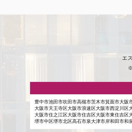
エ
豊中市
池田市
吹田市
高槻市
茨木市
箕面市
大阪
大阪市天王寺区
大阪市浪速区
大阪市西淀川区
大阪市住之江区
大阪市住吉区
大阪市東住吉区
堺市中区
堺市北区
高石市
泉大津市
岸和田市
和