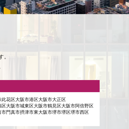
す。
。
市此花区
大阪市港区
大阪市大正区
旭区
大阪市城東区
大阪市鶴見区
大阪市阿倍野区
口市
門真市
摂津市
東大阪市
堺市堺区
堺市西区