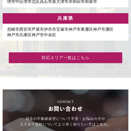
堺市中区
堺市北区
高石市
泉大津市
岸和田市
和泉市
兵庫県
尼崎市
西宮市
芦屋市
伊丹市
宝塚市
神戸市東灘区
神戸市灘区
神戸市兵庫区
神戸市中央区
対応エリア一覧はこちら
CONTACT
お問い合わせ
現在の不動産経営について不安・お悩みの方や
エスタス管財についてより深く知りたい方はこちら。