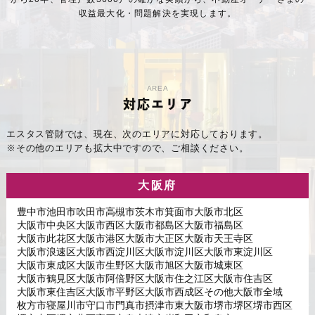
収益最大化・問題解決を実現します。
AREA
対応エリア
エスタス管財では、現在、次のエリアに対応しております。
※その他のエリアも拡大中ですので、ご相談ください。
大阪府
豊中市
池田市
吹田市
高槻市
茨木市
箕面市
大阪市北区
大阪市中央区
大阪市西区
大阪市都島区
大阪市福島区
大阪市此花区
大阪市港区
大阪市大正区
大阪市天王寺区
大阪市浪速区
大阪市西淀川区
大阪市淀川区
大阪市東淀川区
大阪市東成区
大阪市生野区
大阪市旭区
大阪市城東区
大阪市鶴見区
大阪市阿倍野区
大阪市住之江区
大阪市住吉区
大阪市東住吉区
大阪市平野区
大阪市西成区
その他大阪市全域
枚方市
寝屋川市
守口市
門真市
摂津市
東大阪市
堺市堺区
堺市西区