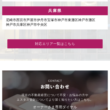
兵庫県
尼崎市
西宮市
芦屋市
伊丹市
宝塚市
神戸市東灘区
神戸市灘区
神戸市兵庫区
神戸市中央区
対応エリア一覧はこちら
CONTACT
お問い合わせ
現在の不動産経営について不安・お悩みの方や
エスタス管財についてより深く知りたい方はこちら。
オーナーさま専用ダイヤル