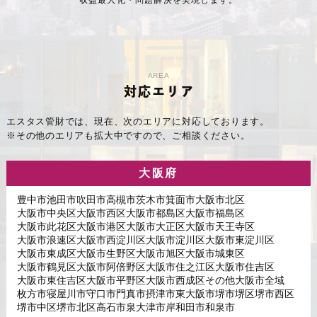
収益最大化・問題解決を実現します。
AREA
対応エリア
エスタス管財では、現在、次のエリアに対応しております。
※その他のエリアも拡大中ですので、ご相談ください。
大阪府
豊中市
池田市
吹田市
高槻市
茨木市
箕面市
大阪市北区
大阪市中央区
大阪市西区
大阪市都島区
大阪市福島区
大阪市此花区
大阪市港区
大阪市大正区
大阪市天王寺区
大阪市浪速区
大阪市西淀川区
大阪市淀川区
大阪市東淀川区
大阪市東成区
大阪市生野区
大阪市旭区
大阪市城東区
大阪市鶴見区
大阪市阿倍野区
大阪市住之江区
大阪市住吉区
大阪市東住吉区
大阪市平野区
大阪市西成区
その他大阪市全域
枚方市
寝屋川市
守口市
門真市
摂津市
東大阪市
堺市堺区
堺市西区
堺市中区
堺市北区
高石市
泉大津市
岸和田市
和泉市