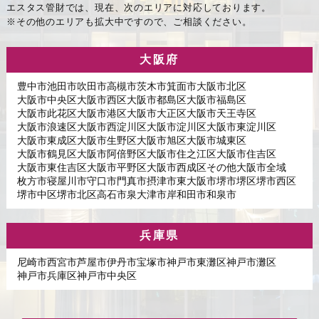
エスタス管財では、現在、次のエリアに対応しております。
※その他のエリアも拡大中ですので、ご相談ください。
大阪府
豊中市
池田市
吹田市
高槻市
茨木市
箕面市
大阪市北区
大阪市中央区
大阪市西区
大阪市都島区
大阪市福島区
大阪市此花区
大阪市港区
大阪市大正区
大阪市天王寺区
大阪市浪速区
大阪市西淀川区
大阪市淀川区
大阪市東淀川区
大阪市東成区
大阪市生野区
大阪市旭区
大阪市城東区
大阪市鶴見区
大阪市阿倍野区
大阪市住之江区
大阪市住吉区
大阪市東住吉区
大阪市平野区
大阪市西成区
その他大阪市全域
枚方市
寝屋川市
守口市
門真市
摂津市
東大阪市
堺市堺区
堺市西区
堺市中区
堺市北区
高石市
泉大津市
岸和田市
和泉市
兵庫県
尼崎市
西宮市
芦屋市
伊丹市
宝塚市
神戸市東灘区
神戸市灘区
神戸市兵庫区
神戸市中央区