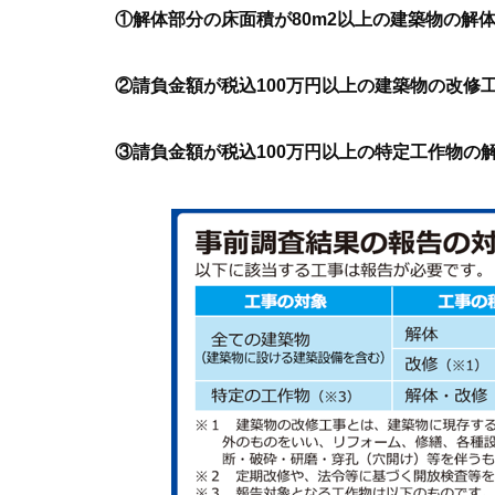
①解体部分の床面積が80m2以上の建築物の解
②請負金額が税込100万円以上の建築物の改修
③請負金額が税込100万円以上の特定工作物の