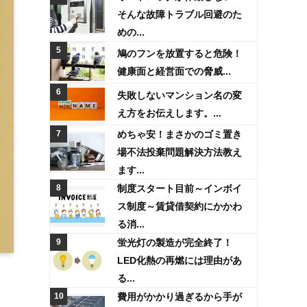
そんな故障トラブル回避のた
めの...
鳩のフンを放置すると危険！
健康面と経営面での脅威...
失敗しないマンション名の変
え方をお伝えします。...
めちゃ安！まさかのゴミ置き
場不法投棄問題解決方法教え
ます...
制度スタート目前～インボイ
ス制度～賃貸借契約にかかわ
る消...
蛍光灯の製造が完全終了！
LED化熱の再燃には理由があ
る...
費用がかかり過ぎるから手が