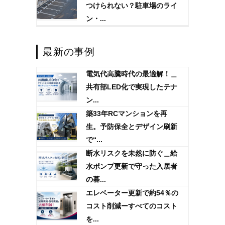
つけられない？駐車場のライ
ン・...
最新の事例
電気代高騰時代の最適解！＿
共有部LED化で実現したテナ
ン...
築33年RCマンションを再
生。予防保全とデザイン刷新
で“...
断水リスクを未然に防ぐ＿給
水ポンプ更新で守った入居者
の暮...
エレベーター更新で約54％の
コスト削減ーすべてのコスト
を...