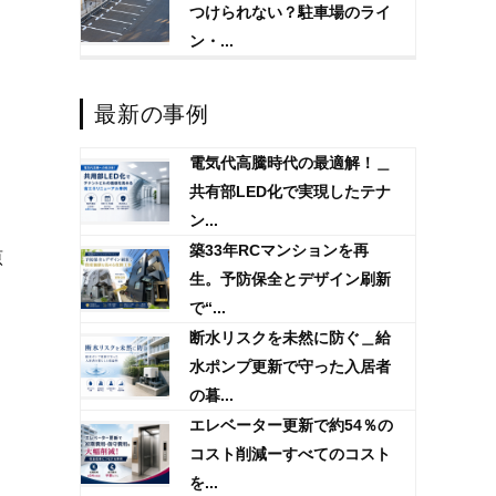
つけられない？駐車場のライ
ン・...
最新の事例
電気代高騰時代の最適解！＿
共有部LED化で実現したテナ
ン...
築33年RCマンションを再
原
生。予防保全とデザイン刷新
で“...
断水リスクを未然に防ぐ＿給
水ポンプ更新で守った入居者
の暮...
エレベーター更新で約54％の
と
コスト削減ーすべてのコスト
を...