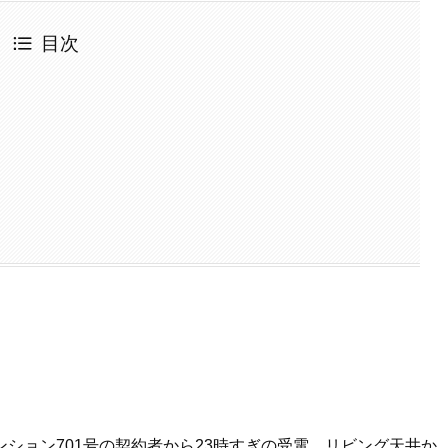
目次
ション701号の契約者から23時すぎの受電。リビング天井か