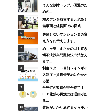
そんな故障トラブル回避のた
めの...
鳩のフンを放置すると危険！
健康面と経営面での脅威...
失敗しないマンション名の変
え方をお伝えします。...
めちゃ安！まさかのゴミ置き
場不法投棄問題解決方法教え
ます...
制度スタート目前～インボイ
ス制度～賃貸借契約にかかわ
る消...
蛍光灯の製造が完全終了！
LED化熱の再燃には理由があ
る...
費用がかかり過ぎるから手が