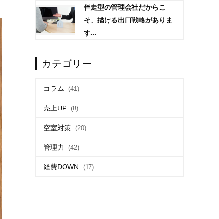
伴走型の管理会社だからこ
そ、描ける出口戦略がありま
す...
カテゴリー
コラム
(41)
売上UP
(8)
空室対策
(20)
管理力
(42)
経費DOWN
(17)