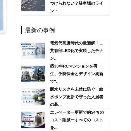
つけられない？駐車場のライ
ン・...
最新の事例
電気代高騰時代の最適解！＿
共有部LED化で実現したテナ
ン...
築33年RCマンションを再
生。予防保全とデザイン刷新
で“...
断水リスクを未然に防ぐ＿給
水ポンプ更新で守った入居者
の暮...
エレベーター更新で約54％の
コスト削減ーすべてのコスト
を...