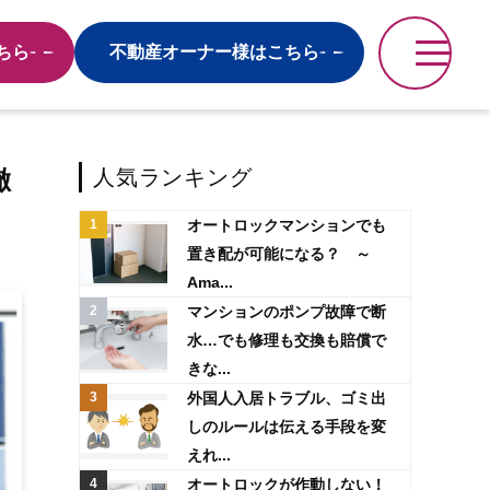
ちら
不動産オーナー様はこちら
徹
人気ランキング
オートロックマンションでも
置き配が可能になる？ ～
Ama...
マンションのポンプ故障で断
水…でも修理も交換も賠償で
きな...
外国人入居トラブル、ゴミ出
しのルールは伝える手段を変
えれ...
オートロックが作動しない！