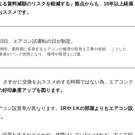
よる賃料減額のリスクを軽減する」観点からも、10年以上経過
おススメです。
10日、エアコン試運転の日が制定。
 例年、夏時期に多発するエアコンの修理や取替え工事の依頼。 こうした
者がパンク状態となり、 修理や取替えに2週...
は、さすがに交換をおススメめする時期ではない為、エアコンク
の好印象度アップを図ります。
アコン設置率が異なります。
1Rや１Kの部屋よりもエアコン設
す。
ン設置をするかどうかや、故障はしていないけれど、古くて印