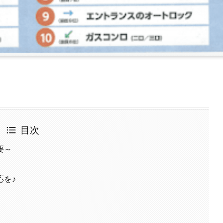
目次
要～
応を♪