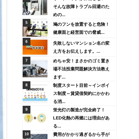
そんな故障トラブル回避のた
めの...
鳩のフンを放置すると危険！
健康面と経営面での脅威...
失敗しないマンション名の変
え方をお伝えします。...
めちゃ安！まさかのゴミ置き
場不法投棄問題解決方法教え
ます...
制度スタート目前～インボイ
ス制度～賃貸借契約にかかわ
る消...
蛍光灯の製造が完全終了！
LED化熱の再燃には理由があ
る...
費用がかかり過ぎるから手が